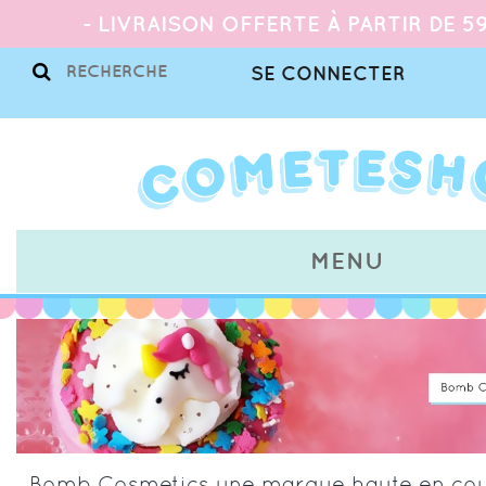
- LIVRAISON OFFERTE À PARTIR DE 59
SE CONNECTER
MENU
Bomb Cosmetics une marque haute en coul