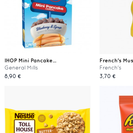
IHOP Mini Pancake...
French's Mu
General Mills
French's
8,90 €
3,70 €