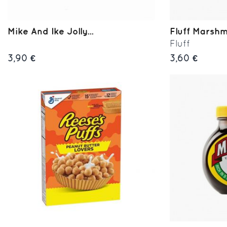
Mike And Ike Jolly...
Fluff Marshma
Fluff
3,90 €
3,60 €