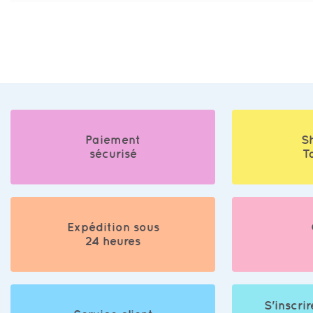
Paiement
S
sécurisé
T
Expédition sous
24 heures
S'inscrir