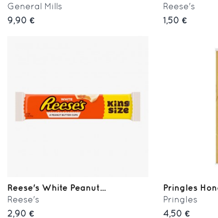
General Mills
Reese's
9,90 €
1,50 €
Reese's White Peanut...
Pringles Ho
Reese's
Pringles
2,90 €
4,50 €