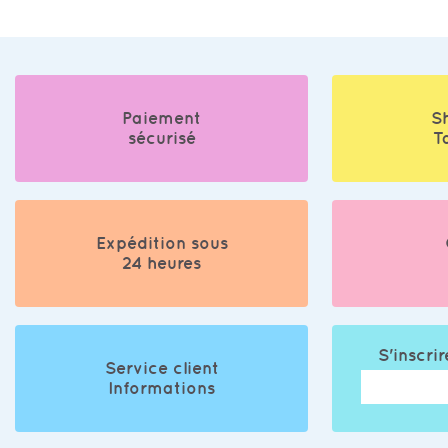
Paiement
S
sécurisé
T
Expédition sous
24 heures
S'inscrir
Service client
Informations