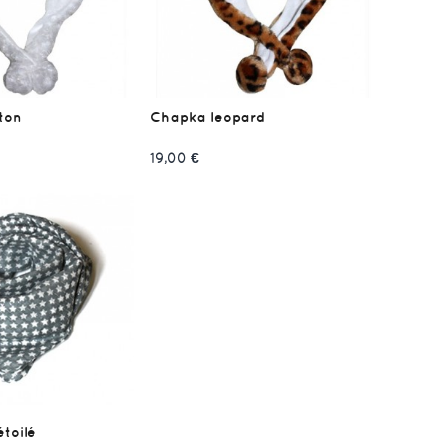
ton
Chapka leopard
19,00 €
étoilé