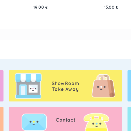
19,00 €
15,00 €
ShowRoom
Take Away
Contact