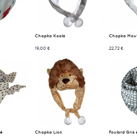
Chapka Koala
Chapka Mou
19,00 €
22,72 €
lé
Chapka Lion
Foulard Gris 