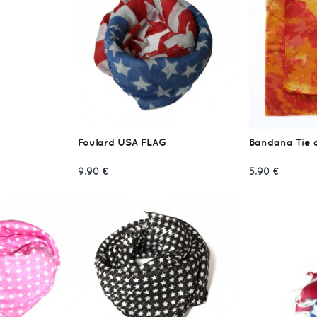
Foulard USA FLAG
Bandana Tie 
9,90 €
5,90 €