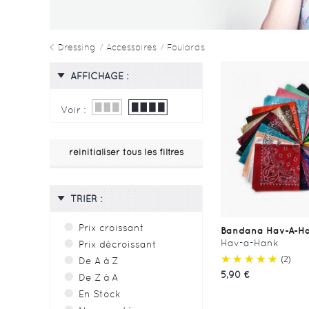
<
Dressing
/
Accessoires
/
Foulards
AFFICHAGE :
Voir :
réinitialiser tous les filtres
TRIER :
Prix croissant
Bandana Hav-A-H
Hav-a-Hank
Prix décroissant
(2)
De A à Z
5,90 €
De Z à A
En Stock