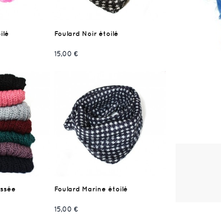
ilé
Foulard Noir étoilé
15,00 €
essée
Foulard Marine étoilé
15,00 €