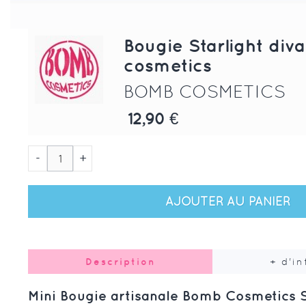
Bougie Starlight di
cosmetics
BOMB COSMETICS
12,90 €
-
+
AJOUTER AU PANIER
Description
+ d'i
Mini Bougie artisanale Bomb Cosmetics S