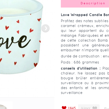
Description
Love Wrapped Candle Bo
Profitez des notes subtile
caramel crémeux, enrichie
qui leur apportent du ca
mélange. Fabriquées et emb
de cette collection Bomb
possèdent une généreu
embaumer n’importe quelle
durée de combustion : env
Poids : 686 grammes
conseils d'utilisation :
Pla
chaleur. Ne laissez pas 
bougie brûler entièreme
surveillance ou à proxim
des enfants et les anim
surveillance
1845
Aimer
Par