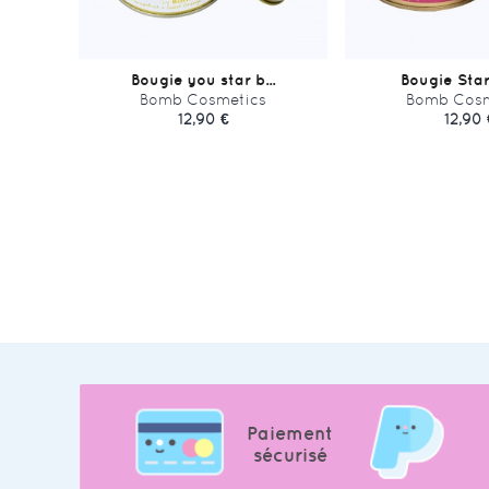
Bougie you star b...
Bougie Starl
Bomb Cosmetics
Bomb Cosm
12,90 €
12,90 
Paiement
sécurisé