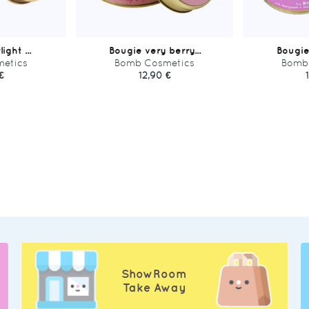
ight ...
Bougie very berry...
Bougie 
etics
Bomb Cosmetics
Bomb
€
12,90 €
ShowRoom
Take Away