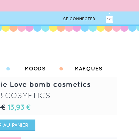
SE CONNECTER
MOODS
MARQUES
ie Love bomb cosmetics
B COSMETICS
 €
13,93 €
 AU PANIER