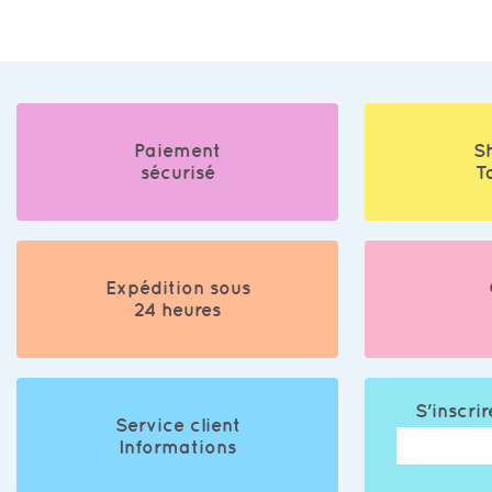
Paiement
S
sécurisé
T
Expédition sous
24 heures
S'inscrir
Service client
Informations