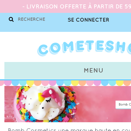
- LIVRAISON OFFERTE À PARTIR DE 59
SE CONNECTER
MENU
Bomb Cosmetics une marque haute en coul