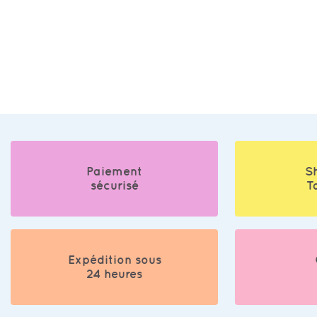
Paiement
S
sécurisé
T
Expédition sous
24 heures