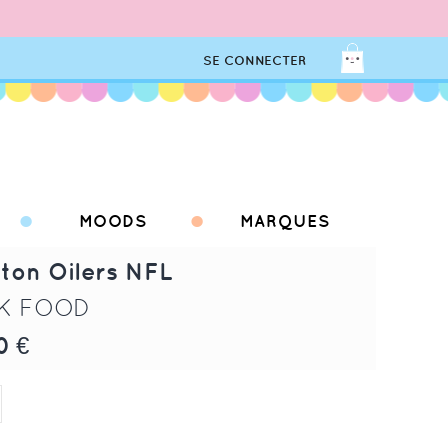
SE CONNECTER
MOODS
MARQUES
ton Oilers NFL
K FOOD
0 €