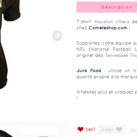
Description
T-shirt
Houston Oilers
de
chez
Cometeshop.com
!
Supportez votre équipe pr
NFL (National Football
originel des
Tennessee Tit
Junk Food
, utilise un t
qualité propre à la marque
N'hésitez plus et craquez 
!
2467
Aimer
Par