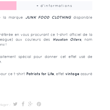
+ d'informations
 la marque
JUNK FOOD CLOTHING
disponible
éférée en vous procurant ce t-shirt officiel de la
 League) aux couleurs des
Houston Oilers
, nom
ans
!
raitement spécial pour donner cet effet usé de
.
pour ce t-shirt
Patriots for Life
, effet
vintage
assuré
tager :