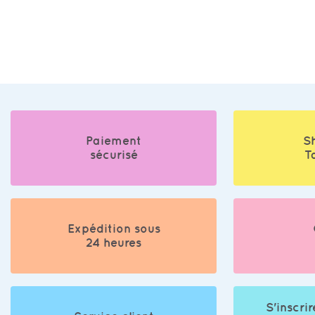
Paiement
S
sécurisé
T
Expédition sous
24 heures
S'inscrir