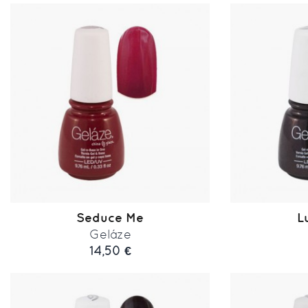
Seduce Me
L
Geláze
14,50 €