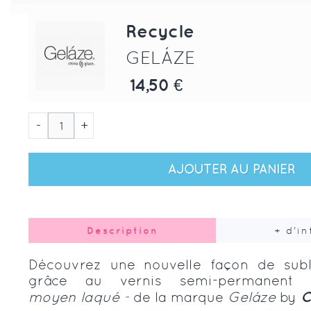
Recycle
GELÁZE
14,50 €
-
+
AJOUTER AU PANIER
Description
+ d'i
Découvrez une nouvelle façon de subl
grâce au vernis semi-permanen
moyen laqué -
de la marque
Geláze
by
C