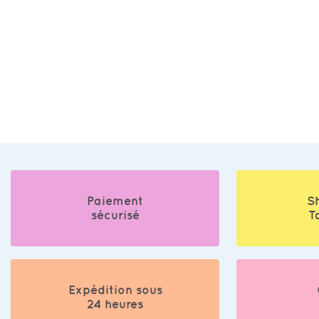
Paiement
S
sécurisé
T
Expédition sous
24 heures