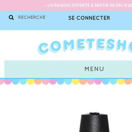
- LIVRAISON OFFERTE À PARTIR DE 59€ D'A
SE CONNECTER
MENU