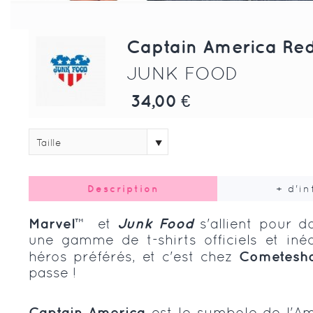
Captain America Red
JUNK FOOD
34,00 €
Taille
Description
+ d'i
Marvel™
et
Junk Food
s'allient pour 
une gamme de t-shirts officiels et iné
héros préférés, et c'est chez
Cometesh
passe !
Captain America
est le symbole de l'Amé