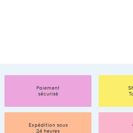
Paiement
S
sécurisé
T
Expédition sous
24 heures