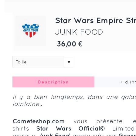
Star Wars Empire St
JUNK FOOD
36,00 €
Taille
Description
+ d'i
Il y a bien longtemps, dans une galaxi
lointaine..
Cometeshop.com
vous présente l
shirts
Star
Wars Official©
Limited
marque
Junk Food,
approuvés par
Georg