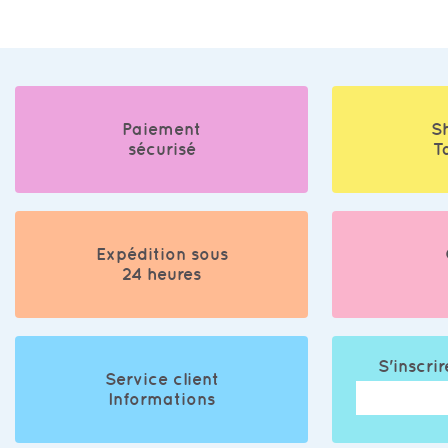
Paiement
S
sécurisé
T
Expédition sous
24 heures
S'inscrir
Service client
Informations