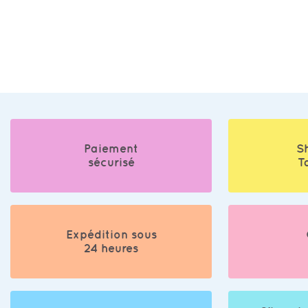
Paiement
S
sécurisé
T
Expédition sous
24 heures