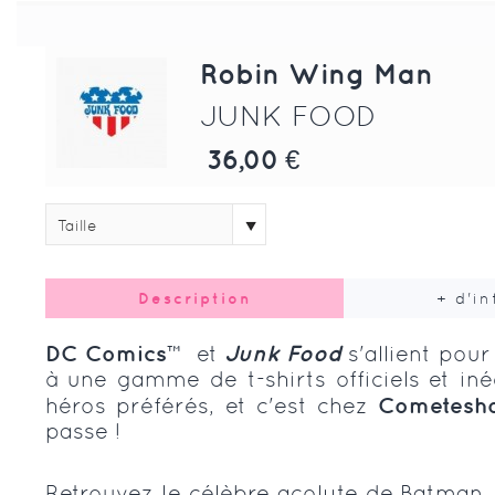
Robin Wing Man
JUNK FOOD
36,00 €
Taille
Description
+ d'i
DC Comics™
et
Junk Food
s'allient pou
à une
gamme de t-shirts officiels et in
héros préférés, et c'est chez
Cometesh
passe !
Retrouvez le célèbre acolyte de Batman,