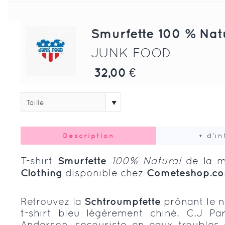
Smurfette 100 % Nat
JUNK FOOD
32,00 €
Taille
Description
+ d'i
T-shirt
Smurfette
100% Natural
de la 
Clothing
disponible chez
Cometeshop.c
Retrouvez la
Schtroumpfette
prônant le n
t-shirt bleu légèrement chiné. C.J Pa
Anderson, secouriste en eaux troubles