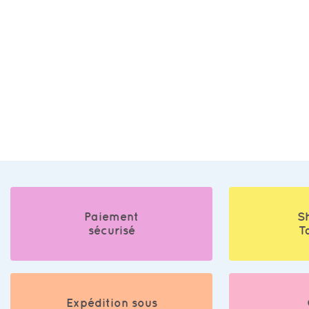
Paiement
S
sécurisé
T
Expédition sous