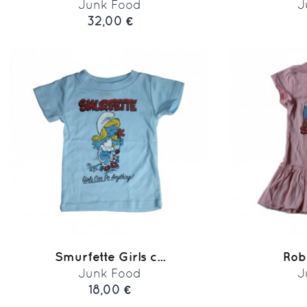
Junk Food
J
32,00 €
Smurfette Girls c...
Rob
Junk Food
J
18,00 €