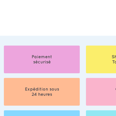
Paiement
S
sécurisé
T
Expédition sous
24 heures