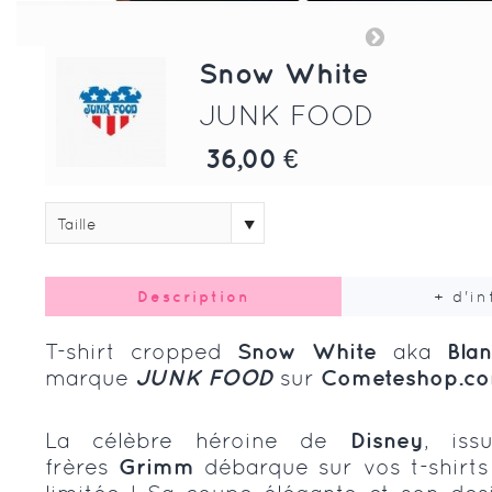
Snow White
JUNK FOOD
36,00 €
Taille
Description
+ d'i
T-shirt cropped
Snow White
aka
Bla
marque
JUNK FOOD
sur
Cometeshop.c
La célèbre héroine de
Disney
, is
frères
Grimm
débarque sur vos t-shirts