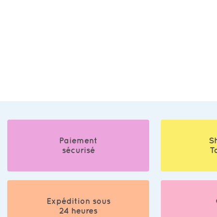
Paiement
S
sécurisé
T
Expédition sous
24 heures