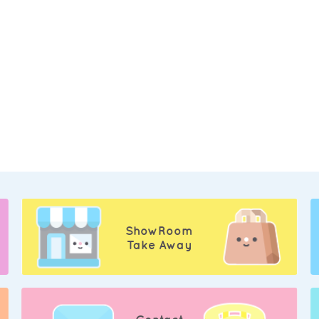
ShowRoom
Take Away