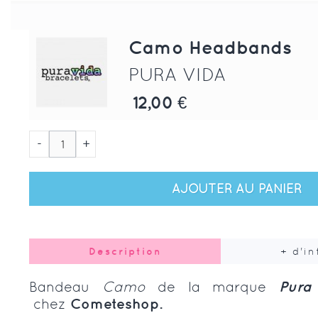
Camo Headbands
PURA VIDA
12,00 €
-
+
AJOUTER AU PANIER
Description
+ d'i
Bandeau
Camo
de la marque
Pura
chez
Cometeshop.