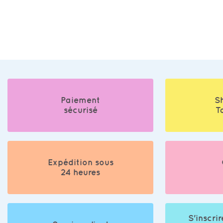
Paiement
S
sécurisé
T
Expédition sous
24 heures
S'inscrir