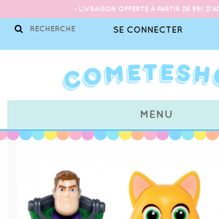
- LIVRAISON OFFERTE À PARTIR DE 59€ D'A
SE CONNECTER
MENU