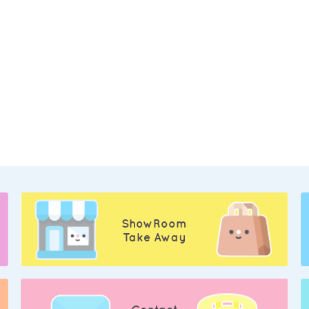
ShowRoom
Take Away