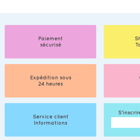
Paiement
S
sécurisé
T
Expédition sous
24 heures
S'inscrir
Service client
Informations