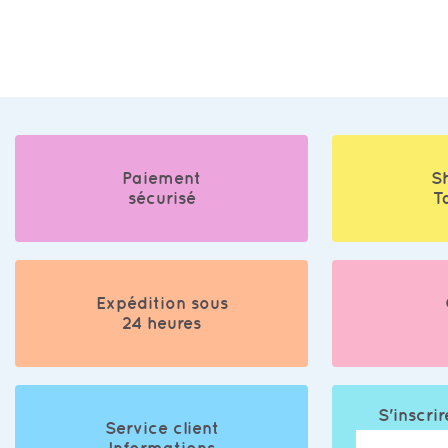
Paiement
S
sécurisé
T
Expédition sous
24 heures
S'inscrir
Service client