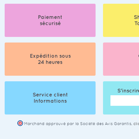
Paiement
S
sécurisé
T
Expédition sous
24 heures
S'inscrir
Service client
Informations
Marchand approuvé par la Société des Avis Garantis,
cl