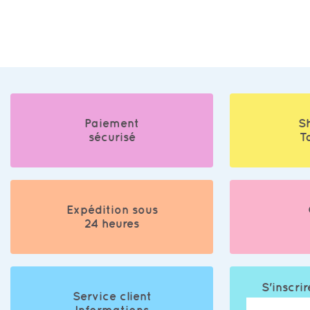
Paiement
S
sécurisé
T
Expédition sous
24 heures
S'inscrir
Service client