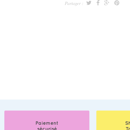
Partager :
Paiement
S
sécurisé
T