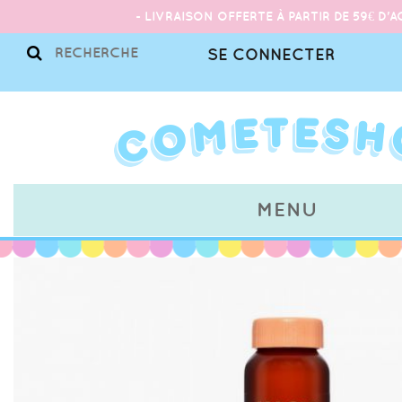
- LIVRAISON OFFERTE À PARTIR DE 59€ D'A
SE CONNECTER
MENU