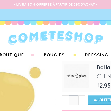
- LIVRAISON OFFERTE À PARTIR DE 59€ D'ACHAT -
BOUTIQUE
BOUGIES
DRESSING
Bell
CHI
12,95
-
+
AJOUTER