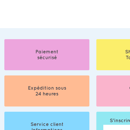
Paiement
S
sécurisé
T
Expédition sous
24 heures
S'inscrir
Service client