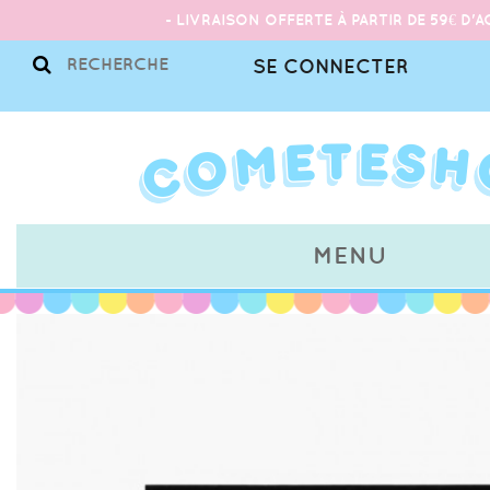
- LIVRAISON OFFERTE À PARTIR DE 59€ D'A
SE CONNECTER
MENU