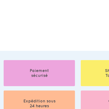
Paiement
S
sécurisé
T
Expédition sous
24 heures