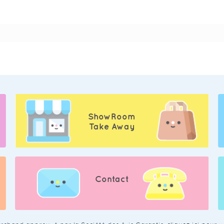
ShowRoom
Take Away
Contact