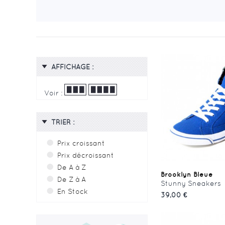
AFFICHAGE :
Voir :
TRIER :
Prix croissant
Prix décroissant
De A à Z
Brooklyn Bleue
De Z à A
Stunny Sneakers
En Stock
39,00 €