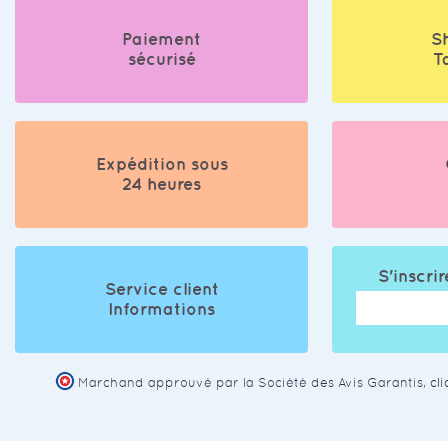
Paiement
S
sécurisé
T
Expédition sous
24 heures
S'inscrir
Service client
Informations
Marchand approuvé par la Société des Avis Garantis,
cl