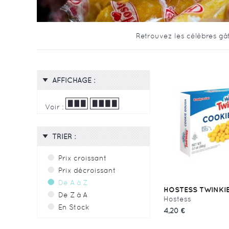
Retrouvez les célèbres gâ
AFFICHAGE :
Voir :
TRIER :
Prix croissant
Prix décroissant
De A à Z
HOSTESS TWINKIES
De Z à A
Hostess
En Stock
4,20 €