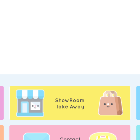
ShowRoom
Take Away
Contact