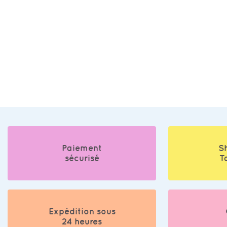
Paiement
S
sécurisé
T
Expédition sous
24 heures