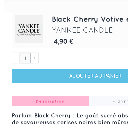
Black Cherry Votive 
YANKEE CANDLE
4,90 €
-
+
AJOUTER AU PANIER
Description
+ d'i
Parfum Black Cherry : L
e goût sucré abs
de savoureuses cerises noires bien mûre