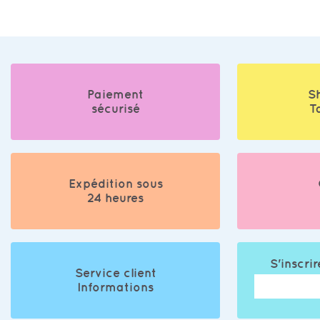
Paiement
S
sécurisé
T
Expédition sous
24 heures
S'inscrir
Service client
Informations